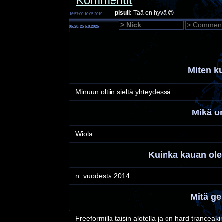
Kommentit
pisuli:
Tää on hyvä 😍
16:57:00 10.05.2019
06:28:26 6.8.2026
Miten k
Minuun oltiin sieltä yhteydessä.
Mikä on
Wiola
Kuinka kauan olet
n. vuodesta 2014
Mitä ge
Freeformilla taisin alotella ja on hard tranceaki