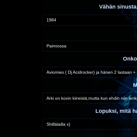
Vähän sinusta.
1984
Paimiossa
Onko 
Aviomies ( Dj Acidrocker) ja hänen 2 lastaan +
M
Arki on kovin kiireistä,mutta kun ehdin niin lenkke
Lopuksi, mitä ha
Shillälailla x)