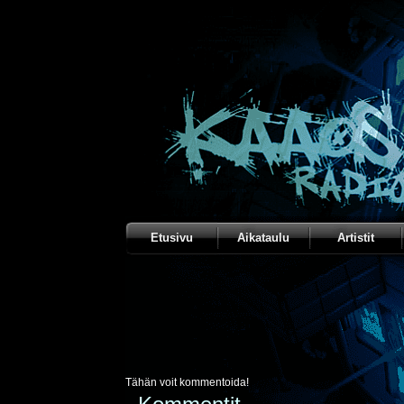
Etusivu
Aikataulu
Artistit
Tähän voit kommentoida!