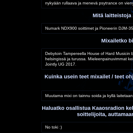
nykyään rullaava ja menevä psytrance on vien
Mitä laitteistoj
Numark NDX900 soittimet ja Pioneerin DJM-35
Mixailetko b
Debytoin Tampereella House of Hard Musicin bile
helsingissä ja turussa. Mieleenpainuvimmat kei
Jointly UG 2017.
Kuinka usein teet mixailet / teet o
Muutama mixi on tainnu soida ja kyllä laitetaan
Haluatko osallistua Kaaosradion ke
soittelijoita, auttama
No toki :)