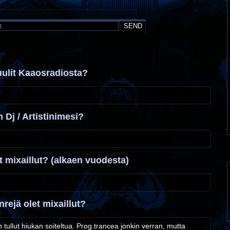
uulit Kaaosradiosta?
 Dj / Artistinimesi?
 mixaillut? (alkaen vuodesta)
nrejä olet mixaillut?
n tullut hiukan soiteltua. Prog.trancea jonkin verran, mutta