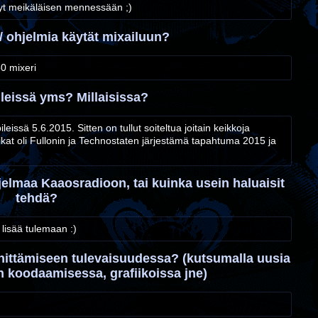
yt meikäläisen mennessään ;)
a / ohjelmia käytät mixailuun?
0 mixeri
ileissä yms? Millaisissa?
issä 5.6.2015. Sitten on tullut soiteltua joitain keikkoja
kat oli Fullonin ja Technostaten järjestämä tapahtuma 2015 ja
hjelmaa Kaaosradioon, tai kuinka usein haluaisit
tehdä?
 lisää tulemaan :)
hittämiseen tulevaisuudessa? (kutsumalla uusia
an koodaamisessa, grafiikoissa jne)