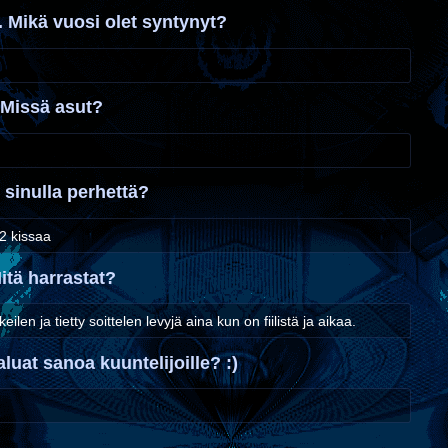
 Mikä vuosi olet syntynyt?
Missä asut?
sinulla perhettä?
 2 kissaa
itä harrastat?
ilen ja tietty soittelen levyjä aina kun on fiilistä ja aikaa.
luat sanoa kuuntelijoille? :)