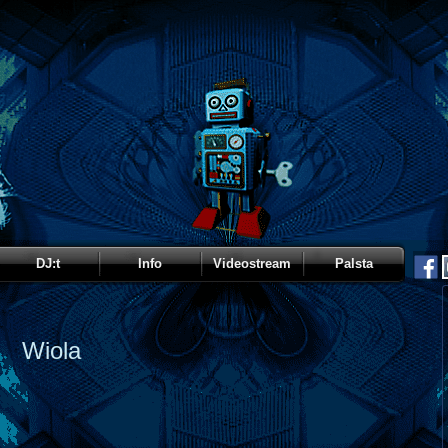
DJ:t
Info
Videostream
Palsta
Wiola