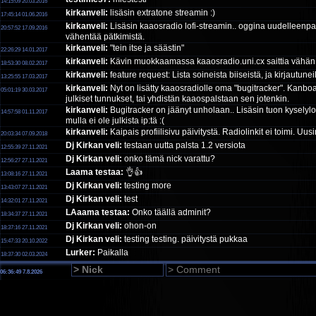
14:15:09 20.03.2016
kirkanveli:
lisäsin extratone streamin :)
17:45:14 01.06.2016
kirkanveli:
Lisäsin kaaosradio lofi-streamin.. oggina uudelleenpaka
20:57:52 17.09.2016
vähentää pätkimistä.
kirkanveli:
"tein itse ja säästin"
22:26:29 14.01.2017
kirkanveli:
Kävin muokkaamassa kaaosradio.uni.cx saittia vähän e
18:53:30 08.02.2017
kirkanveli:
feature request: Lista soineista biiseistä, ja kirjautunei
13:25:55 17.03.2017
kirkanveli:
Nyt on lisätty kaaosradiolle oma "bugitracker". Kanbo
05:01:19 30.03.2017
julkiset tunnukset, tai yhdistän kaaospalstaan sen jotenkin.
kirkanveli:
Bugitracker on jäänyt unholaan.. Lisäsin tuon kyselyl
14:57:58 01.11.2017
mulla ei ole julkista ip:tä :(
kirkanveli:
Kaipais profiilisivu päivitystä. Radiolinkit ei toimi. Uusi
20:03:34 07.09.2018
Dj Kirkan veli:
testaan uutta palsta 1.2 versiota
12:55:39 27.11.2021
Dj Kirkan veli:
onko tämä nick varattu?
12:56:27 27.11.2021
Laama testaa:
👌👍
13:08:16 27.11.2021
Dj Kirkan veli:
testing more
13:43:07 27.11.2021
Dj Kirkan veli:
test
14:32:01 27.11.2021
LAaama testaa:
Onko täällä adminit?
18:34:37 27.11.2021
Dj Kirkan veli:
ohon-on
18:37:16 27.11.2021
Dj Kirkan veli:
testing testing. päivitystä pukkaa
15:47:33 20.10.2022
Lurker:
Paikalla
18:37:30 02.03.2024
06:36:50 7.8.2026