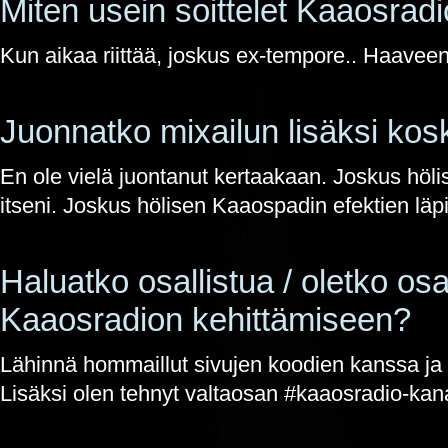
Miten usein soittelet Kaaosrad
Kun aikaa riittää, joskus ex-tempore.. Haaveena o
Juonnatko mixailun lisäksi ko
En ole vielä juontanut kertaakaan. Joskus hölis
itseni. Joskus hölisen Kaaospadin efektien läpi
Haluatko osallistua / oletko osa
Kaaosradion kehittämiseen?
Lähinnä hommaillut sivujen koodien kanssa ja
Lisäksi olen tehnyt valtaosan #kaaosradio-kana