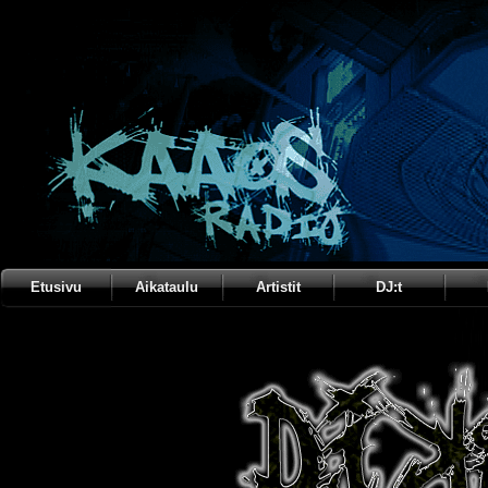
Etusivu
Aikataulu
Artistit
DJ:t