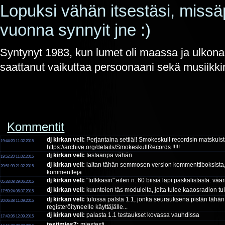
Lopuksi vähän itsestäsi, missä
vuonna synnyit jne :)
Syntynyt 1983, kun lumet oli maassa ja ulkon
saattanut vaikuttaa persoonaani sekä musiikk
Kommentit
dj kirkan veli:
Perjantaina settiä!! Smokeskull recordsin matskuista
19:44:20 11.02.2015
https://archive.org/details/SmokeskullRecords !!!!!
dj kirkan veli:
testaanpa vähän
19:52:20 11.02.2015
dj kirkan veli:
laitan tähän semmosen version kommenttiboksista, et
20:51:39 21.02.2015
kommentteja
dj kirkan veli:
"tulkkasin" eilen n. 60 biisiä läpi paskalistasta. vää
05:33:08 29.06.2015
dj kirkan veli:
kuuntelen täs moduleita, joita tulee kaaosradion tulev
17:59:24 06.07.2015
dj kirkan veli:
tulossa palsta 1.1, jonka seurauksena pistän tähä
20:06:38 11.09.2015
registeröityneelle käyttäjälle...
dj kirkan veli:
palasta 1.1 testaukset kovassa vauhdissa
17:43:36 12.09.2015
testimies7:
miestesti