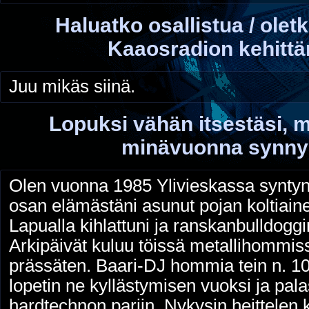
Haluatko osallistua / olet
Kaaosradion kehitt
Juu mikäs siinä.
Lopuksi vähän itsestäsi, m
minävuonna synnyit
Olen vuonna 1985 Ylivieskassa syntyn
osan elämästäni asunut pojan koltiai
Lapualla kihlattuni ja ranskanbulldoggi
Arkipäivät kuluu töissä metallihommis
prässäten. Baari-DJ hommia tein n. 1
lopetin ne kyllästymisen vuoksi ja palas
hardtechnon pariin. Nykysin heittelen k