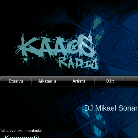
Etusivu
Aikataulu
Artistit
DJ:t
DJ Mikael Sonar
Tähän voit kommentoida!