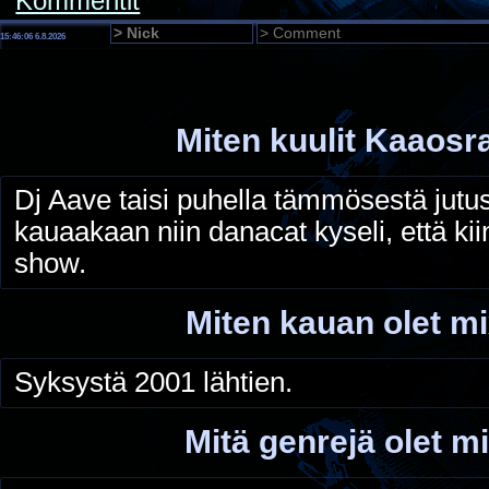
Kommentit
15:46:07 6.8.2026
Miten kuulit Kaaosr
Dj Aave taisi puhella tämmösestä jutust
kauaakaan niin danacat kyseli, että k
show.
Miten kauan olet mi
Syksystä 2001 lähtien.
Mitä genrejä olet mi