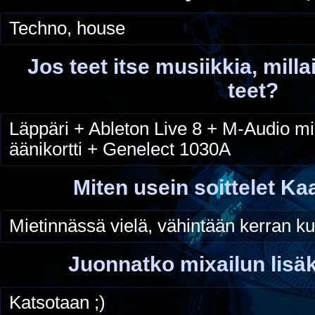
Techno, house
Jos teet itse musiikkia, millai
teet?
Läppäri + Ableton Live 8 + M-Audio mi
äänikortti + Genelect 1030A
Miten usein soittelet K
Mietinnässä vielä, vähintään kerran k
Juonnatko mixailun lisä
Katsotaan ;)