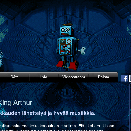
DJ:t
Info
Videostream
Palsta
King Arthur
kkauden lähettelyä ja hyvää musiikkia.
vaikutusalueena koko kaaottinen maailma. Elän kahden kissan