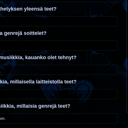
ähetyksen yleensä teet?
ia genrejä soittelet?
musiikkia, kauanko olet tehnyt?
ia, millaisella laitteistolla teet?
iikkia, millaisia genrejä teet?
 on.