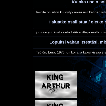
Kuinka usein soi
tavoite on sillon ku löytyy aikaa niin kahden vi
Haluatko osallistua / oletko
joo oon yrittänyt saada lisää soittajia mutta to
Lopuksi vähän itsestäsi, mi
Työtön, Eura, 1973, on koira ja kaksi kissaa jn