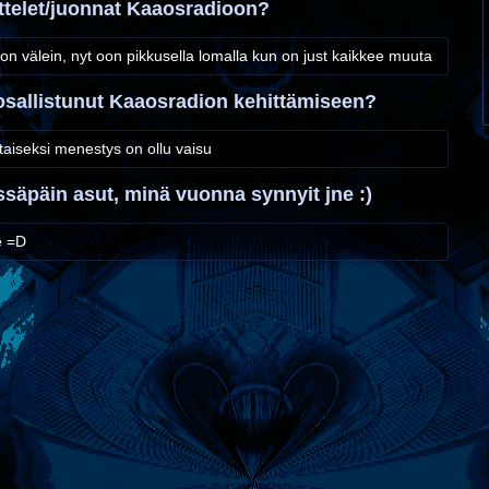
ttelet/juonnat Kaaosradioon?
ikon välein, nyt oon pikkusella lomalla kun on just kaikkee muuta
 osallistunut Kaaosradion kehittämiseen?
istaiseksi menestys on ollu vaisu
ssäpäin asut, minä vuonna synnyit jne :)
e =D