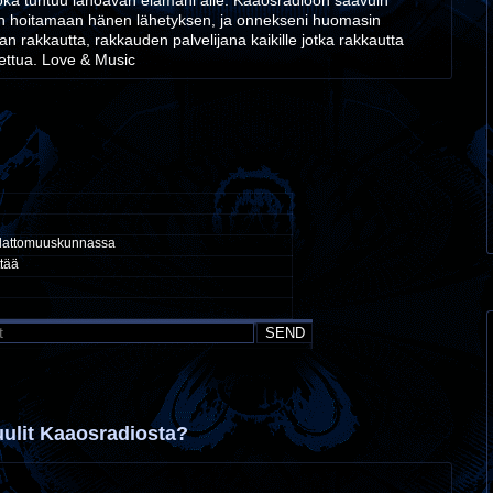
ka tuntuu lahoavan elämäni alle. Kaaosradioon saavuin
in hoitamaan hänen lähetyksen, ja onnekseni huomasin
an rakkautta, rakkauden palvelijana kaikille jotka rakkautta
itettua. Love & Music
allattomuuskunnassa
ttää
uulit Kaaosradiosta?