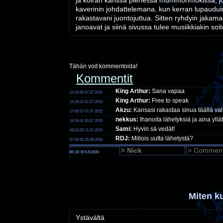
ja koiran kanssa pienessä mummonmökissä, jo
kaverinin johdattelemana, kun kerran lupaudu
rakastavani juontojuttua. Sitten ryhdyin jakama
janoavat ja siinä sivussa tulee musiikkiakin so
Tähän voit kommentoida!
Kommentit
King Arthur:
Sana vapaa
14:10:30 07.07.2015
King Arthur:
Free to speak
14:35:21 07.07.2015
Akzu:
Kansasi rakastaa sinua täällä v
17:00:37 07.07.2015
nekkus:
Ihanoita lähetyksiä ja aina yllä
14:34:41 20.07.2015
Sami:
Hyvin sä vedät!
08:02:29 21.07.2015
RDJ:
Millois uutta lähetystä?
07:50:30 25.08.2018
08:10:30 6.8.2026
Miten k
Ystävältä