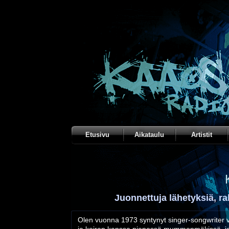
Etusivu
Aikataulu
Artistit
Juonnettuja lähetyksiä, ra
Olen vuonna 1973 syntynyt singer-songwriter 