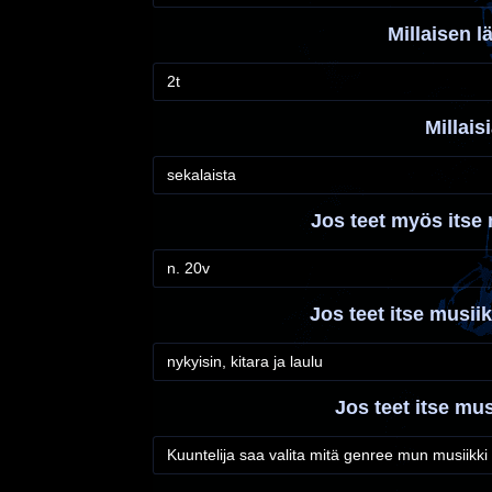
Millaisen l
2t
Millais
sekalaista
Jos teet myös itse 
n. 20v
Jos teet itse musiikk
nykyisin, kitara ja laulu
Jos teet itse mus
Kuuntelija saa valita mitä genree mun musiikki