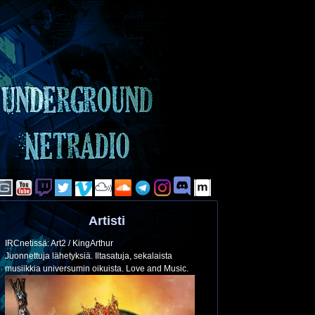
Artisti
IRCnetissä: Art2 / KingArthur
Juonnettuja lähetyksiä. Iltasatuja, sekalaista
musiikkia universumin oikuista. Love and Music.