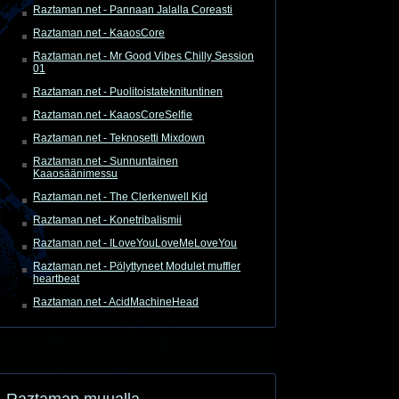
Raztaman.net - Pannaan Jalalla Coreasti
Raztaman.net - KaaosCore
Raztaman.net - Mr Good Vibes Chilly Session
01
Raztaman.net - Puolitoistateknituntinen
Raztaman.net - KaaosCoreSelfie
Raztaman.net - Teknosetti Mixdown
Raztaman.net - Sunnuntainen
Kaaosäänimessu
Raztaman.net - The Clerkenwell Kid
Raztaman.net - Konetribalismii
Raztaman.net - ILoveYouLoveMeLoveYou
Raztaman.net - Pölyttyneet Modulet muffler
heartbeat
Raztaman.net - AcidMachineHead
Raztaman muualla