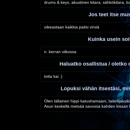
drums & keys, akustinen kitara, sähkökitara, 
Jos teet itse mus
oikeastaan kaikkia paitsi virsiä
Kuinka usein soi
n. kerran viikossa
Haluatko osallistua / oletko
totta kai :)
Lopuksi vähän itsestäsi, mi
Olen tällainen hippi katushamaani, taiteilijaksik
Asun keskellä metsää savossa kahden kissan 