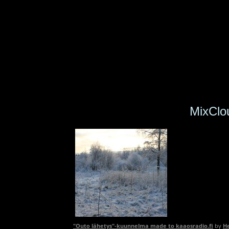
MixClo
"Outo lähetys"-kuunnelma made to kaaosradio.fi
by
H