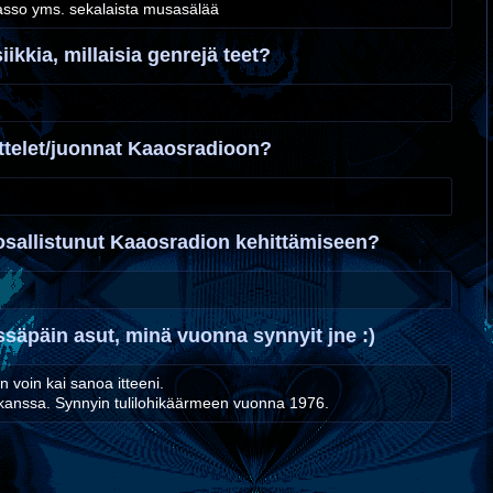
basso yms. sekalaista musasälää
iikkia, millaisia genrejä teet?
ttelet/juonnat Kaaosradioon?
 osallistunut Kaaosradion kehittämiseen?
ssäpäin asut, minä vuonna synnyit jne :)
in voin kai sanoa itteeni.
kanssa. Synnyin tulilohikäärmeen vuonna 1976.