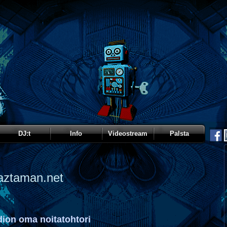
DJ:t
Info
Videostream
Palsta
aztaman.net
ion oma noitatohtori