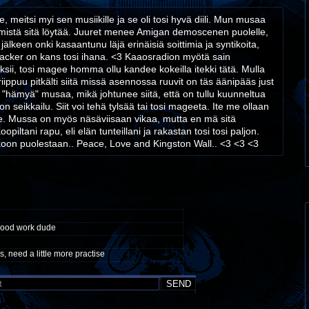
 meitsi myi sen musiikille ja se oli tosi hyvä diili. Mun musaa
inne mistä sitä löytää. Juuret menee Amigan demoscenen puolelle,
älkeen onki kasaantunu läjä erinäisiä soittimia ja syntikoita,
 tracker on kans tosi ihana. <3 Kaaosradion myötä sain
ksii, tosi magee homma ollu kandee kokeilla itekki tätä. Mulla
riippuu pitkälti siitä missä asennossa ruuvit on täs äänipääs just
 "hämyä" musaa, mikä johtunee siitä, että on tullu kuunneltua
 seikkailu. Siit voi tehä tylsää tai tosi mageeta. Ite me ollaan
mme. Mussa on myös näsäviisaan vikaa, mutta en mä sitä
iltani rapu, eli elän tunteillani ja rakastan tosi tosi paljon.
koon puolestaan.. Peace, Love and Kingston Wall.. <3 <3 <3
 good work dude
 need a little more practise