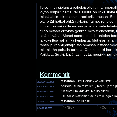
Toiset myy sielunsa paholaiselle ja mammonalle,
löytyy ympäri nettiä, tällä sivulla on linkit s
missä aloin tekee soundtrackerilla musaa. Sen j
piano täl hetkel ehkä rakkain. Tai no, renoise
intohimon miksailla musaa ja tehdä radiolähety
ei oo mitään erityistä genreä mitä teen/soitan, 
sinä päivänä. Monet sanoo, että kuuntelen tosi
ja kokeiltua vähän kaikenlaista. Mut elämähän on
tähtiä ja käsikirjoittajia täs omassa leffassa
mitenkään pahalla tarkota. Oon kuiteski horoskoop
Kaikkea. Suaki. Eipä täs muuta, musiikki puhu
Kommentit
raztaman:
Jimi Hendrix 4eva!!! ♥♥♥
13:20:03 07.07.2015
neksus:
Kuha testailen :) Keep up the
07:47:01 10.07.2015
KiesuZ:
Ota yhteyttä. Mailialaitettu...
06:05:33 09.03.2022
LsDAiLY:
Raztaman acid crew logo tulos,
07:26:37 18.03.2023
raztaman:
aciiiiiid!!!!!
15:39:46 14.02.2025
15:14:09 8.8.2026