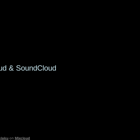
ud & SoundCloud
elaku
on
Mixcloud