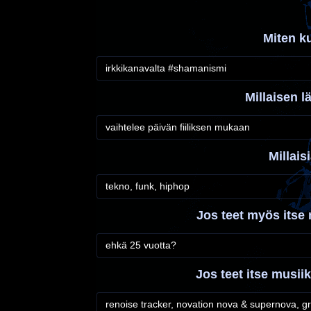
Miten k
irkkikanavalta #shamanismi
Millaisen l
vaihtelee päivän fiiliksen mukaan
Millais
tekno, funk, hiphop
Jos teet myös itse 
ehkä 25 vuotta?
Jos teet itse musiikk
renoise tracker, novation nova & supernova, g