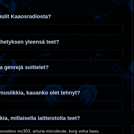
uulit Kaaosradiosta?
ähetyksen yleensä teet?
ia genrejä soittelet?
musiikkia, kauanko olet tehnyt?
ia, millaisella laitteistolla teet?
roovebox mc303, arturia microbrute, korg volca bass,