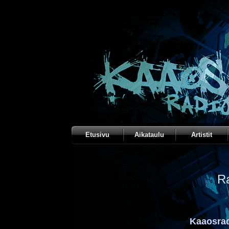
Etusivu
Aikataulu
Artistit
R
Kaaosrad