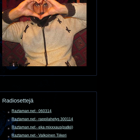
Radiosettejä
Raztaman.net - 060314
Raztaman.net - rappilahetys 300114
Raztaman.net - eka mixxxaus(patkii)
Raztaman.net - Valkoinen Tiikeri