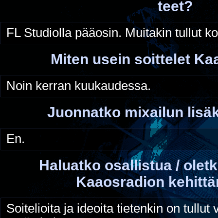
teet?
FL Studiolla pääosin. Muitakin tullut ko
Miten usein soittelet K
Noin kerran kuukaudessa.
Juonnatko mixailun lisä
En.
Haluatko osallistua / olet
Kaaosradion kehitt
Soitelioita ja ideoita tietenkin on tullut