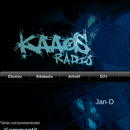
Etusivu
Aikataulu
Artistit
DJ:t
Jan-D
Tähän voit kommentoida!