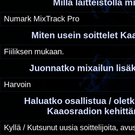
Millä laitteistolla m
Numark MixTrack Pro
Miten usein soittelet K
Fiiliksen mukaan.
Juonnatko mixailun lisä
Harvoin
Haluatko osallistua / olet
Kaaosradion kehitt
Kyllä / Kutsunut uusia soittelijoita, a