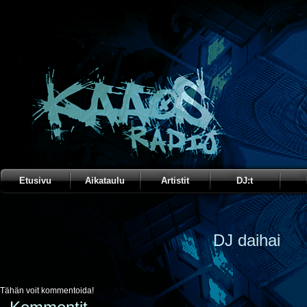
Etusivu
Aikataulu
Artistit
DJ:t
DJ daihai
Tähän voit kommentoida!